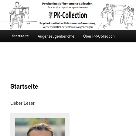
PK-Collection
Hauptmenü
Startseite
Augenzeugenberichte
Über PK-Collection
Zum
Inhalt
wechseln
Startseite
Lieber Leser,