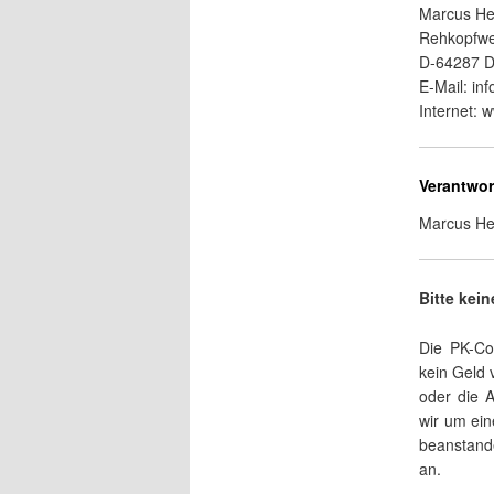
Marcus H
Rehkopfw
D-64287 D
E-Mail: inf
Internet: 
Verantwort
Marcus H
Bitte kei
Die PK-Col
kein Geld 
oder die 
wir um ei
beanstand
an.