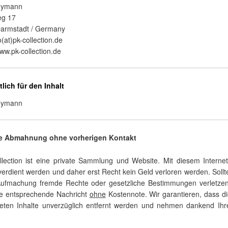
eymann
eg 17
armstadt / Germany
o(at)pk-collection.de
www.pk-collection.de
lich für den Inhalt
eymann
ne Abmahnung ohne vorherigen Kontakt
lection ist eine private Sammlung und Website. Mit diesem Internetau
verdient werden und daher erst Recht kein Geld verloren werden. Sollte
Aufmachung fremde Rechte oder gesetzliche Bestimmungen verletzen,
ne entsprechende Nachricht
ohne
Kostennote. Wir garantieren, dass d
eten Inhalte unverzüglich entfernt werden und nehmen dankend Ihr