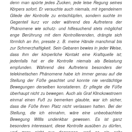
denn man spürte jedes Zucken, jede leise Regung seines
Körpers sofort. Er versuchte auch niemals, mit irgendeinem
Gliede der Kontrolle zu entschlüpfen, sondern suchte im
Gegenteil kurz vor oder während des Auftretens der
Phänomene wie schutz- und hilfesuchend stets möglichst
enge Berührung mit dem Kontrollierenden, drängte sich
förmlich an ihn, presste z. B. meine Hände manchmal bis
zur Schmerzhaftigkeit. Sein Gebaren bewies in jeder Weise,
dass ihm der körperliche Kontakt eine Kraftquelle ist;
jedenfalls hat er die Kontrolle niemals als Belastung
empfunden. Während des Auftretens besonders der
telekinetischen Phänomene habe ich immer genau auf die
Stellung der Füße geachtet und konnte nie verdächtige
Bewegungen derselben konstatieren. Er pflegte die Füße
überhaupt nicht zu bewegen. Auch als Graf Klinckowstroem
einmal einen Fuß zu bemerken glaubte, war ich sicher,
dass die Füße ihren Platz nicht verlassen hatten. Bei der
Stellung, die ich einnahm, wäre eine unbeobachtete
Bewegung Willis undenkbar gewesen. Es ist ganz
besonders interessant, diese Kontrolle ausüben zu dürfen,
und zwar nicht nur deswegen, weil es ein sehr