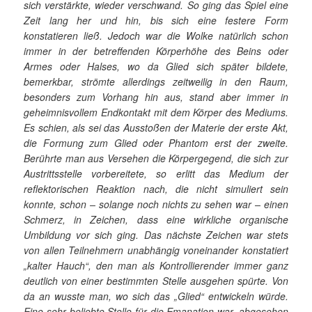
sich verstärkte, wieder verschwand. So ging das Spiel eine
Zeit lang her und hin, bis sich eine festere Form
konstatieren ließ. Jedoch war die Wolke natürlich schon
immer in der betreffenden Körperhöhe des Beins oder
Armes oder Halses, wo da Glied sich später bildete,
bemerkbar, strömte allerdings zeitweilig in den Raum,
besonders zum Vorhang hin aus, stand aber immer in
geheimnisvollem Endkontakt mit dem Körper des Mediums.
Es schien, als sei das Ausstoßen der Materie der erste Akt,
die Formung zum Glied oder Phantom erst der zweite.
Berührte man aus Versehen die Körpergegend, die sich zur
Austrittsstelle vorbereitete, so erlitt das Medium der
reflektorischen Reaktion nach, die nicht simuliert sein
konnte, schon – solange noch nichts zu sehen war – einen
Schmerz, in Zeichen, dass eine wirkliche organische
Umbildung vor sich ging. Das nächste Zeichen war stets
von allen Teilnehmern unabhängig voneinander konstatiert
„kalter Hauch“, den man als Kontrollierender immer ganz
deutlich von einer bestimmten Stelle ausgehen spürte. Von
da an wusste man, wo sich das „Glied“ entwickeln würde.
Eine sehr beliebte Stelle für die Emanation war, abgesehen