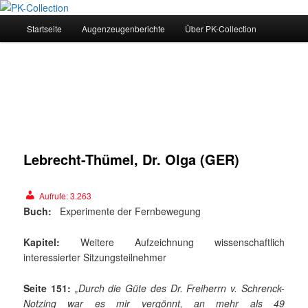
Hauptmenü
Startseite
Augenzeugenberichte
Über PK-Collection
Zum
PK-Collection
Inhalt
wechseln
Beitr
Navig
Lebrecht-Thümel, Dr. Olga (GER)
Aufrufe:
3.263
Buch:
Experimente der Fernbewegung
Kapitel:
Weitere Aufzeichnung wissenschaftlich
interessierter Sitzungsteilnehmer
Seite 151:
„Durch die Güte des Dr. Freiherrn v. Schrenck-
Notzing war es mir vergönnt, an mehr als 49