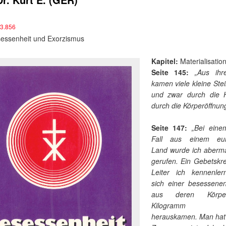
3.856
essenheit und Exorzismus
Kapitel:
Materialisatio
Seite 145:
„Aus ihr
kamen viele kleine Ste
und zwar durch die H
durch die Körperöffnun
Seite 147:
„Bei eine
Fall aus einem eur
Land wurde ich aberma
gerufen. Ein Gebetskr
Leiter ich kennenle
sich einer besessene
aus deren Körpe
Kilogramm Eis
herauskamen. Man hat 