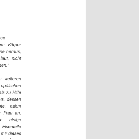
nen
em Körper
ine heraus,
aut, nicht
gen.“
m weiteren
opäischen
ls zu Hilfe
eis, dessen
rnte, nahm
n Frau an,
r einige
enteile
mir dieses