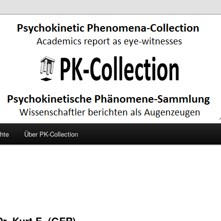
hte
Über PK-Collection
r. Kurt E. (GER)