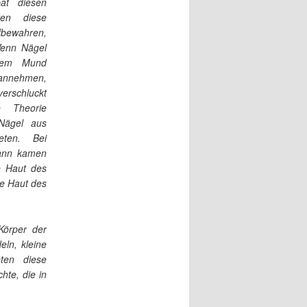
at diesen
lten diese
fbewahren,
Wenn Nägel
dem Mund
annehmen,
rschluckt
e Theorie
Nägel aus
eten. Bei
ann kamen
e Haut des
e Haut des
Körper der
ln, kleine
ten diese
hte, die in